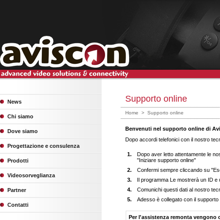
Supporto online
News
Home
>
Supporto online
Chi siamo
Benvenuti nel supporto online di Av
Dove siamo
Dopo accordi telefonici con il nostro tec
Progettazione e consulenza
1.
Dopo aver letto attentamente le no
"Iniziare supporto online"
Prodotti
2.
Confermi sempre cliccando su "Ese
Videosorveglianza
3.
Il programma Le mostrerà un ID e
4.
Comunichi questi dati al nostro tec
Partner
5.
Adesso è collegato con il supporto 
Contatti
Per l'assistenza remonta vengono ca