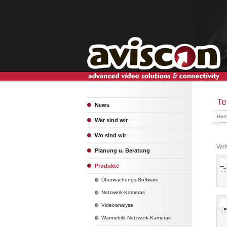
Te
News
Hom
Wer sind wir
Wo sind wir
Vor
Planung u. Beratung
Produkte
Überwachungs-Software
Netzwerk-Kameras
Videoanalyse
Wärmebild-Netzwerk-Kameras