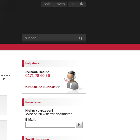
login
home
it
de
Helpdesk
Aviscon Hotline:
0471 78 60 56
zum Online Support
>>
Newsletter
Nichts verpassen!
Aviscon Newsletter abonnieren...
E-Mail:
Zertifizierungen