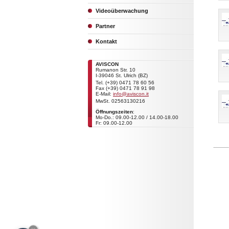
Videoüberwachung
Partner
Kontakt
AVISCON
Rumanon Str. 10
I-39046 St. Ulrich (BZ)
Tel. (+39) 0471 78 60 56
Fax (+39) 0471 78 91 98
E-Mail:
info@aviscon.it
MwSt. 02563130216
Öffnungszeiten
:
Mo-Do.: 09.00-12.00 / 14.00-18.00
Fr: 09.00-12.00