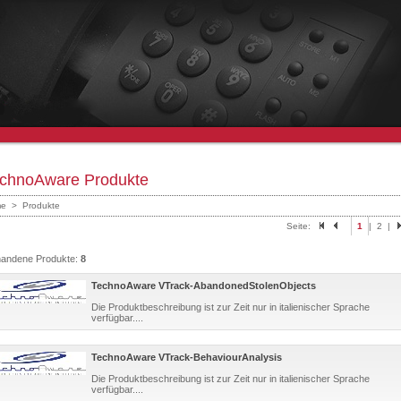
chnoAware Produkte
e
>
Produkte
Seite:
1
|
2
|
handene Produkte:
8
TechnoAware VTrack-AbandonedStolenObjects
Die Produktbeschreibung ist zur Zeit nur in italienischer Sprache
verfügbar....
TechnoAware VTrack-BehaviourAnalysis
Die Produktbeschreibung ist zur Zeit nur in italienischer Sprache
verfügbar....