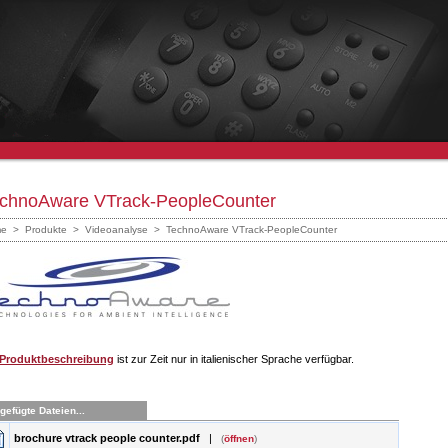
chnoAware VTrack-PeopleCounter
e
>
Produkte
>
Videoanalyse
>
TechnoAware VTrack-PeopleCounter
Produktbeschreibung
ist zur Zeit nur in italienischer Sprache verfügbar.
gefügte Dateien...
brochure vtrack people counter.pdf
|
(
öffnen
)