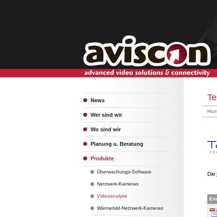
Te
News
Hom
Wer sind wir
Wo sind wir
Planung u. Beratung
Produkte
Überwachungs-Software
Die
Netzwerk-Kameras
Videoanalyse
Ein
Wärmebild-Netzwerk-Kameras