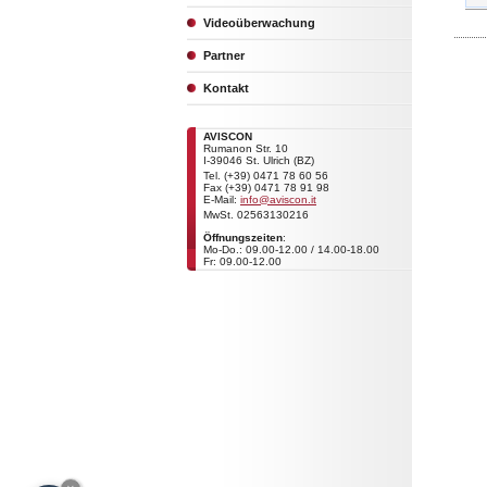
Videoüberwachung
Partner
Kontakt
AVISCON
Rumanon Str. 10
I-39046 St. Ulrich (BZ)
Tel. (+39) 0471 78 60 56
Fax (+39) 0471 78 91 98
E-Mail:
info@aviscon.it
MwSt. 02563130216
Öffnungszeiten
:
Mo-Do.: 09.00-12.00 / 14.00-18.00
Fr: 09.00-12.00