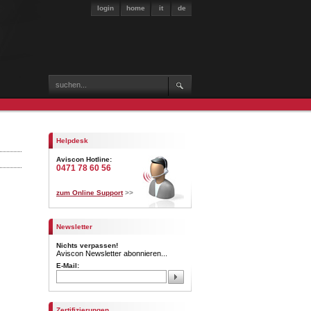
login
home
it
de
Helpdesk
Aviscon Hotline:
0471 78 60 56
zum Online Support
>>
Newsletter
Nichts verpassen!
Aviscon Newsletter abonnieren...
E-Mail:
Zertifizierungen