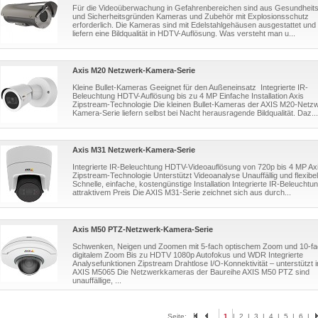
Für die Videoüberwachung in Gefahrenbereichen sind aus Gesundheits
und Sicherheitsgründen Kameras und Zubehör mit Explosionsschutz
erforderlich. Die Kameras sind mit Edelstahlgehäusen ausgestattet und
liefern eine Bildqualität in HDTV-Auflösung. Was versteht man u...
Axis M20 Netzwerk-Kamera-Serie
Kleine Bullet-Kameras Geeignet für den Außeneinsatz Integrierte IR-
Beleuchtung HDTV-Auflösung bis zu 4 MP Einfache Installation Axis
Zipstream-Technologie Die kleinen Bullet-Kameras der AXIS M20-Netz
Kamera-Serie liefern selbst bei Nacht herausragende Bildqualität. Daz...
Axis M31 Netzwerk-Kamera-Serie
Integrierte IR-Beleuchtung HDTV-Videoauflösung von 720p bis 4 MP Ax
Zipstream-Technologie Unterstützt Videoanalyse Unauffällig und flexibel
Schnelle, einfache, kostengünstige Installation Integrierte IR-Beleuchtu
attraktivem Preis Die AXIS M31-Serie zeichnet sich aus durch...
Axis M50 PTZ-Netzwerk-Kamera-Serie
Schwenken, Neigen und Zoomen mit 5-fach optischem Zoom und 10-fa
digitalem Zoom Bis zu HDTV 1080p Autofokus und WDR Integrierte
Analysefunktionen Zipstream Drahtlose I/O-Konnektivität – unterstützt i
AXIS M5065 Die Netzwerkkameras der Baureihe AXIS M50 PTZ sind
unauffällige, ...
Seite:
1
|
2
|
3
|
4
|
5
|
6
|