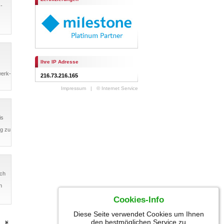
-
Ihre IP Adresse
werk-
216.73.216.165
Impressum
|
© Internet Service
is
ng zu
ch
n
Cookies-Info
Diese Seite verwendet Cookies um Ihnen
den bestmöglichen Service zu