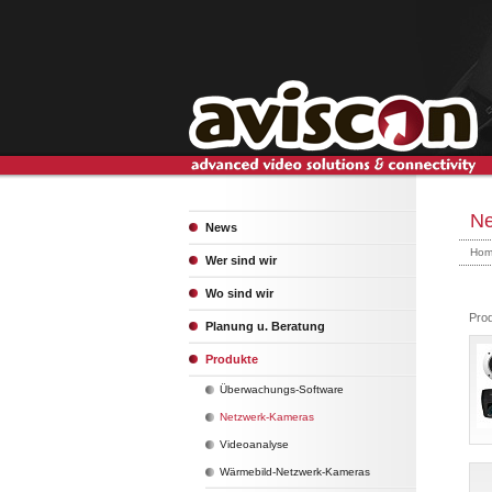
Ne
News
Hom
Wer sind wir
Wo sind wir
Prod
Planung u. Beratung
Produkte
Überwachungs-Software
Netzwerk-Kameras
Videoanalyse
Wärmebild-Netzwerk-Kameras