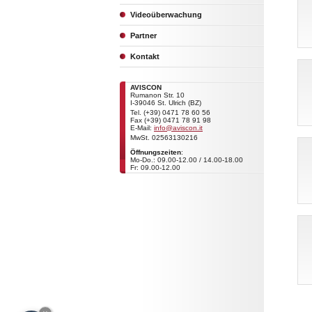
Videoüberwachung
Partner
Kontakt
AVISCON
Rumanon Str. 10
I-39046 St. Ulrich (BZ)
Tel. (+39) 0471 78 60 56
Fax (+39) 0471 78 91 98
E-Mail:
info@aviscon.it
MwSt. 02563130216
Öffnungszeiten
:
Mo-Do.: 09.00-12.00 / 14.00-18.00
Fr: 09.00-12.00