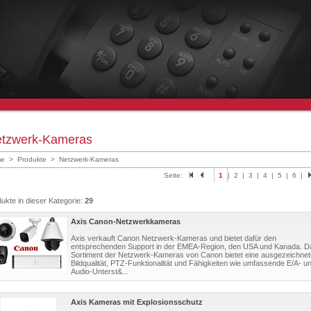
tzwerk-Kameras
e
>
Produkte
>
Netzwerk-Kameras
Seite:
1
|
2
|
3
|
4
|
5
|
6
|
ukte in dieser Kategorie:
29
Axis Canon-Netzwerkkameras
Axis verkauft Canon Netzwerk-Kameras und bietet dafür den
entsprechenden Support in der EMEA-Region, den USA und Kanada. D
Sortiment der Netzwerk-Kameras von Canon bietet eine ausgezeichnet
Bildqualität, PTZ-Funktionalität und Fähigkeiten wie umfassende E/A- u
Audio-Unterst&...
Axis Kameras mit Explosionsschutz