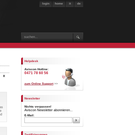
login
home
it
de
Helpdesk
Aviscon Hotline:
0471 78 60 56
zum Online Support
>>
Newsletter
Nichts verpassen!
as
Aviscon Newsletter abonnieren...
e
nd
E-Mail:
Zertifizierungen