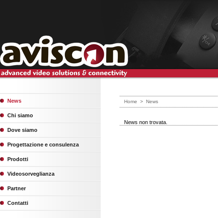
News
Home
>
News
Chi siamo
News non trovata.
Dove siamo
Progettazione e consulenza
Prodotti
Videosorveglianza
Partner
Contatti