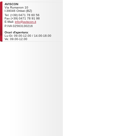
AVISCON
Via Rumanon 10
I-39046 Ortisei (BZ)
Tel. (+39) 0471 78 60 56
Fax (+39) 0471 78 91 98
E-Mail:
info@aviscon.it
P.IVA 02563130216
Orari d'apertura
:
Lu-Gi: 09.00-12.00 / 14.00-18.00
Ve: 09.00-12.00